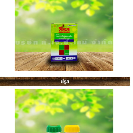
ซีรูส