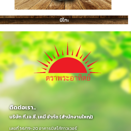
นิโกะ
ติดต่อเรา..
บริษัท ที.เจ.ซี. เคมี จำกัด (สำนักงานใหญ่)
เลขที่ 56/19-20 อาคารบิสโก้ทาวเวอร์