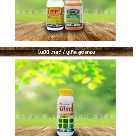
โนมินี่ โกลด์ / บูเกิล สูตรทอง