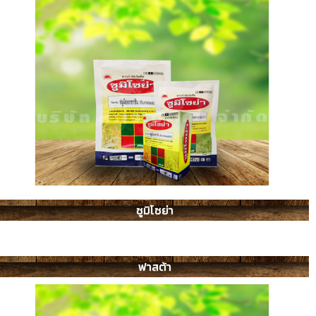
ซูมิโซย่า
ฟาสต้า