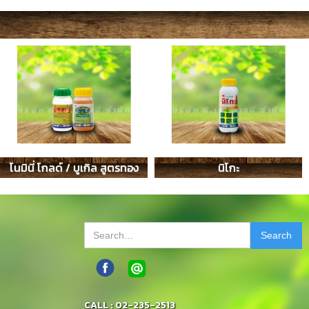
โนมินี่ โกลด์ / บูเกิล สูตรทอง
นิโกะ
CALL : 02-235-2513