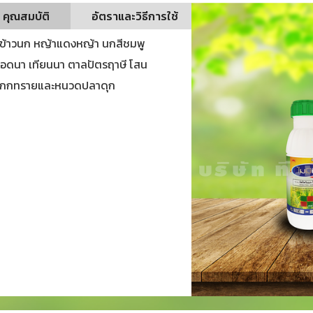
คุณสมบัติ
อัตราและวิธีการใช้
าข้าวนก หญ้าแดงหญ้า นกสีชมพู
กปอดนา เทียนนา ตาลปัตรฤาษี โสน
ก กกทรายและหนวดปลาดุก