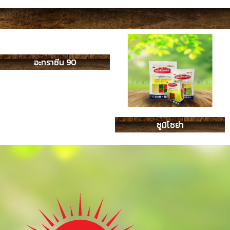
อะทราซีน 90
ซูมิโซย่า