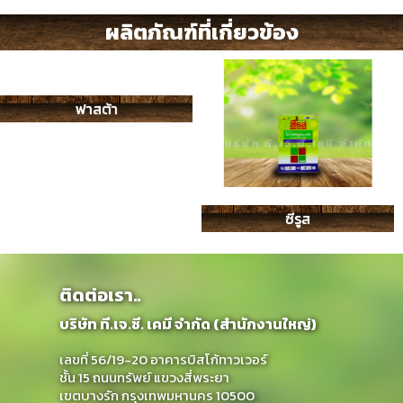
ผลิตภัณฑ์ที่เกี่ยวข้อง
ฟาสต้า
ซีรูส
ติดต่อเรา..
บริษัท ที.เจ.ซี. เคมี จำกัด (สำนักงานใหญ่)
เลขที่ 56/19-20 อาคารบิสโก้ทาวเวอร์
ชั้น 15 ถนนทรัพย์ แขวงสี่พระยา
เขตบางรัก กรุงเทพมหานคร 10500