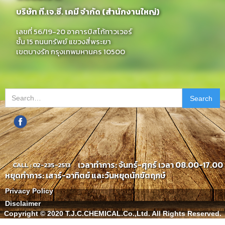
บริษัท ที.เจ.ซี. เคมี จำกัด (สำนักงานใหญ่)
เลขที่ 56/19-20 อาคารบิสโก้ทาวเวอร์
ชั้น 15 ถนนทรัพย์ แขวงสี่พระยา
เขตบางรัก กรุงเทพมหานคร 10500
เวลาทำการ: จันทร์-ศุกร์ เวลา 08.00-17.00 
CALL : 02-235-2513
หยุดทำการ: เสาร์-อาทิตย์ และวันหยุดนักขัตฤกษ์
Privacy Policy
Disclaimer
Copyright © 2020 T.J.C.CHEMICAL.Co.,Ltd. All Rights Reserved.