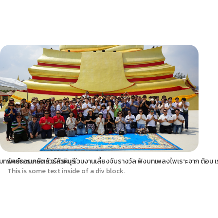
ิมทรัพย์การเกษตร จ.สระบุรี
พาครอบครัว ทัวร์หัวหิน ร่วมงานเลี้ยงจับรางวัล ฟังบทเพลงไพเราะจาก ต้อม เ
This is some text inside of a div block.