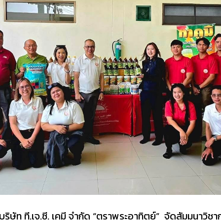
าบริษัท ที.เจ.ซี. เคมี จำกัด “ตราพระอาทิตย์” จัดสัมมนาวิช