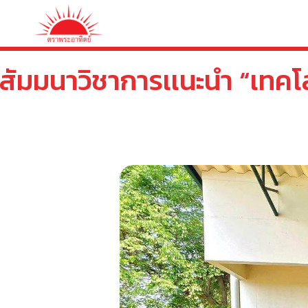
ดสัมมนาวิชาการเเนะนำ “เทคโล