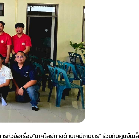
าการหัวข้อเรื่อง“เทคโลยีทางด้านเคมีเกษตร”
ร่วมกับศูนย์เมล