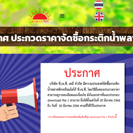
าศ ประกวดราคาจัดซื้อกระติกน้ำพล