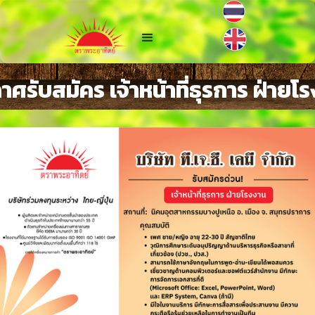
าศรับสมัคร เจ้าหน้าที่ธุรการ ฝ่ายโ